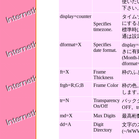
使いた
下さい
display=counter
タイム
にすると
Specifies
timezone.
標準時はt
通は設
dformat=X
Specifies
disp
date format.
きに有
(Month-
dfor
ft=X
Frame
枠のふ
Thickness
frgb=R;G;B
Frame Color
枠の色
します
tr=N
Transparency
バック
On/Off
OFF。
md=X
Max Digits
最高桁
dd=A
Digit
文字の
Directory
(~/WWW