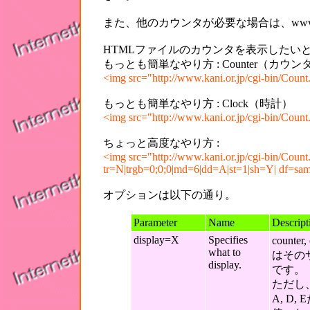
また、他のカウンタが必要な場合は、ww
HTMLファイルのカウンタを表示したい
もっとも簡単なやり方 : Counter（カウン
<img src="http://www.kani.or.jp/cgi-bin/Coun
もっとも簡単なやり方 : Clock（時計）
<img src="http://www.kani.or.jp/cgi-bin/Count
ちょっと高度なやり方 :
<img src="http://www.kani.or.jp/cgi-bin/Count
tr=N|trgb=0;0;0|md=6|dd=A|st=1|sh=Y| df=sam
オプションは以下の通り。
Parameter
Name
Descript
display=X
Specifies
counte
what to
はそのサ
display.
です。
ただし、c
A, D