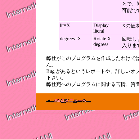
とで、
可能で
lit=X
Display
Xの値
literal
degrees=X
Rotate X
回転します
degrees
入りま
弊社がこのプログラムを作成したわけで
ん。
Bug があるというレポートや、詳しい
下さい。
弊社宛へのプログラムに関する苦情、質