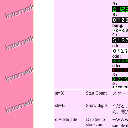
A:
B:
bang:
C:
cd:
cdd:
cdr:
D:
E:
st=X
Start Count
スター
sh=B
Show digits
F だ
ん。数
df=data_file
Datafile to
~/WWW
store count
samp